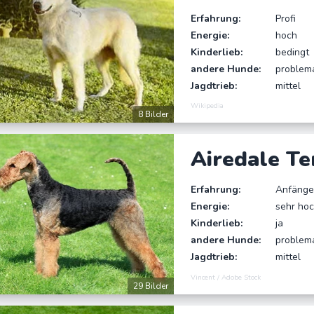
Erfahrung:
Profi
Energie:
hoch
Kinderlieb:
bedingt
andere Hunde:
problem
Jagdtrieb:
mittel
Wikipedia
8 Bilder
Airedale Te
Erfahrung:
Anfänge
Energie:
sehr ho
Kinderlieb:
ja
andere Hunde:
problem
Jagdtrieb:
mittel
Vincent / Adobe Stock
29 Bilder