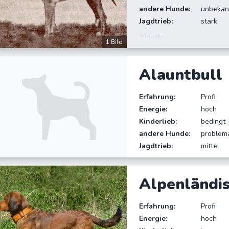
andere Hunde:
unbekan
Jagdtrieb:
stark
Wikipedia
1 Bild
Alauntbull
Erfahrung:
Profi
Energie:
hoch
Kinderlieb:
bedingt
andere Hunde:
problem
Jagdtrieb:
mittel
Alpenländi
Erfahrung:
Profi
Energie:
hoch