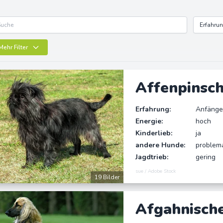
Mehr Filter
Affenpinsc
Erfahrung:
Anfänge
Energie:
hoch
Kinderlieb:
ja
andere Hunde:
problem
Jagdtrieb:
gering
sue / Adobe Stock
19 Bilder
Afgahnisch