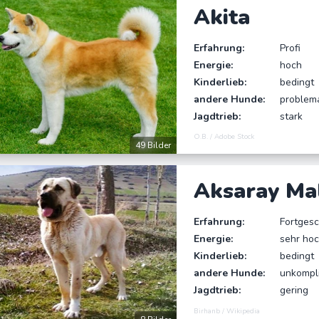
Akita
Erfahrung:
Profi
Energie:
hoch
Kinderlieb:
bedingt
andere Hunde:
problem
Jagdtrieb:
stark
O.B. / Adobe Stock
49 Bilder
Aksaray Mal
Erfahrung:
Fortgesc
Energie:
sehr ho
Kinderlieb:
bedingt
andere Hunde:
unkompli
Jagdtrieb:
gering
Birhanb / Wikipedia