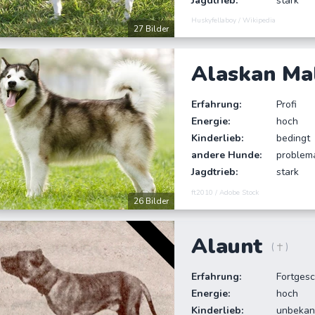
Jagdtrieb:
stark
Huskyfellaboy / Wikipedia
27 Bilder
Alaskan Ma
Erfahrung:
Profi
Energie:
hoch
Kinderlieb:
bedingt
andere Hunde:
problem
Jagdtrieb:
stark
ft2010 / Adobe Stock
26 Bilder
Alaunt
(
)
Erfahrung:
Fortgesc
Energie:
hoch
Kinderlieb:
unbekan