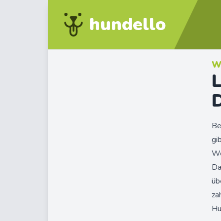
hundello
W
L
Be
gi
We
Da
üb
za
Hu