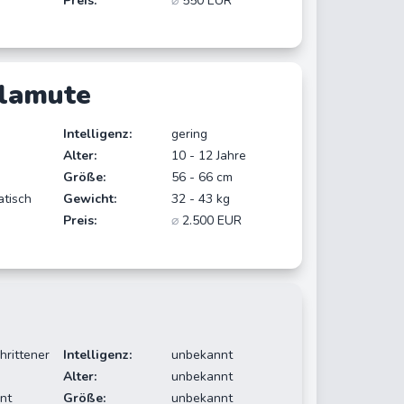
Preis:
⌀
550 EUR
lamute
Intelligenz:
gering
Alter:
10 - 12 Jahre
Größe:
56 - 66 cm
atisch
Gewicht:
32 - 43 kg
Preis:
⌀
2.500 EUR
hrittener
Intelligenz:
unbekannt
Alter:
unbekannt
nt
Größe:
unbekannt