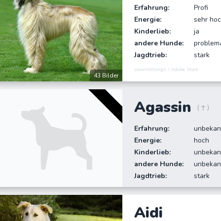
Erfahrung:
Profi
Energie:
sehr ho
Kinderlieb:
ja
andere Hunde:
problem
Jagdtrieb:
stark
slowmotiongli / Adobe Stock
43 Bilder
Agassin
(
)
Erfahrung:
unbekan
Energie:
hoch
Kinderlieb:
unbekan
andere Hunde:
unbekan
Jagdtrieb:
stark
Aidi