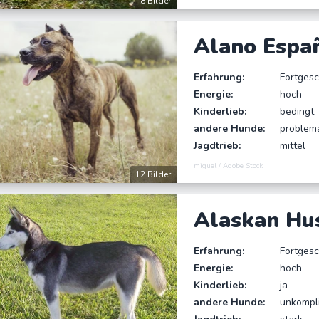
8 Bilder
Alano Espa
Erfahrung:
Fortgesc
Energie:
hoch
Kinderlieb:
bedingt
andere Hunde:
problem
Jagdtrieb:
mittel
miguel / Adobe Stock
12 Bilder
Alaskan Hu
Erfahrung:
Fortgesc
Energie:
hoch
Kinderlieb:
ja
andere Hunde:
unkompli