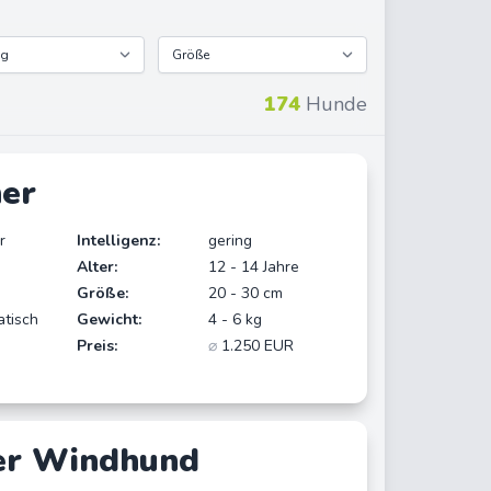
174
Hunde
her
r
Intelligenz:
gering
Alter:
12 - 14 Jahre
Größe:
20 - 30 cm
atisch
Gewicht:
4 - 6 kg
Preis:
⌀
1.250 EUR
er Windhund